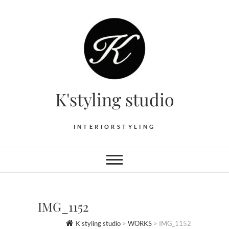
Skip
to
content
K'styling studio
INTERIORSTYLING
IMG_1152
K'styling studio
>
WORKS
>
IMG_1152