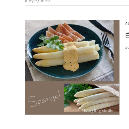
K'styling studio
A
2