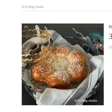
K'styling studio
A
2