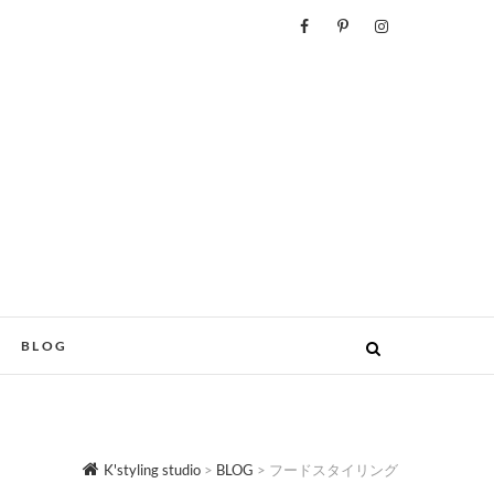
BLOG
K'styling studio
>
BLOG
>
フードスタイリング