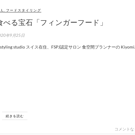
LL
,
フードスタイリング
食べる宝石「フィンガーフード」
020年9月25日
K’styling studio スイス在住、FSPJ認定サロン 食空間プランナーの Kiyomi
続きを読む
コメントな