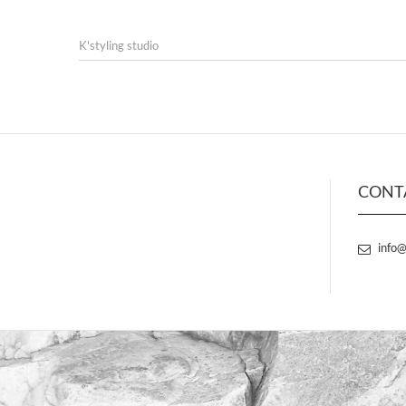
K'styling studio
CONT
info@