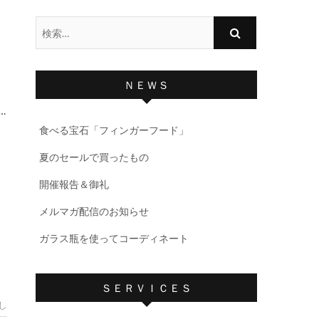
検
索…
ＮＥＷＳ
…
食べる宝石「フィンガーフード」
夏のセールで買ったもの
開催報告＆御礼
メルマガ配信のお知らせ
ガラス瓶を使ってコーディネート
ＳＥＲＶＩＣＥＳ
し