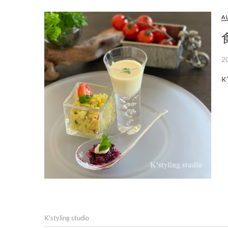
A
2
K'styling studio