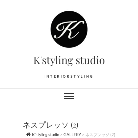
Skip
to
content
K'styling studio
INTERIORSTYLING
ネスプレッソ (2)
K'styling studio
>
GALLERY
>
ネスプレッソ (2)