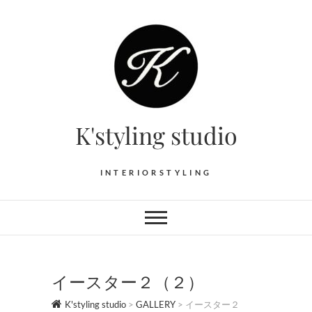
Skip
to
content
K'styling studio
INTERIORSTYLING
イースター２（２）
K'styling studio
>
GALLERY
>
イースター２