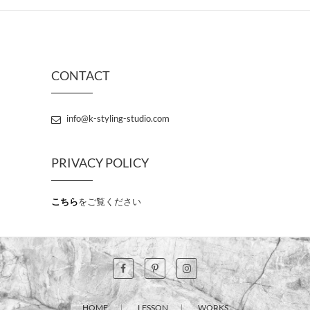
CONTACT
info@k-styling-studio.com
PRIVACY POLICY
こちら
をご覧ください
HOME
LESSON
WORKS