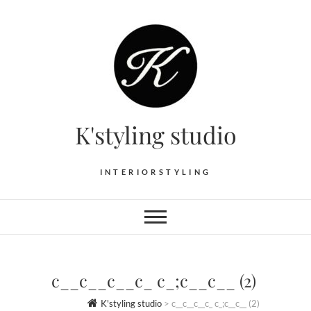
Skip
to
content
K'styling studio
INTERIORSTYLING
c__c__c__c_ c_;c__c__ (2)
K'styling studio
>
c__c__c__c_ c_;c__c__ (2)