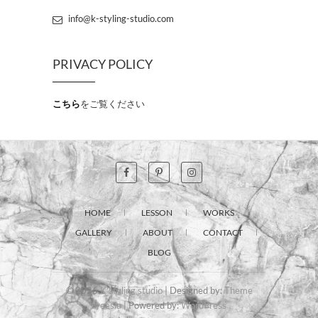
info@k-styling-studio.com
PRIVACY POLICY
こちら
をご覧ください
HOME
LESSON
WORKS
GALLERY
ABOUT
CONTACT
BLOG
© 2026
K'styling studio
| Designed by:
Theme
Freesia
| Powered by:
WordPress