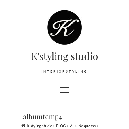
Skip
to
content
K'styling studio
INTERIORSTYLING
.albumtemp4
K'styling studio
>
BLOG
>
All
>
Nespresso
>