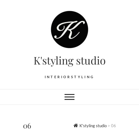
Skip
to
content
K'styling studio
INTERIORSTYLING
06
K'styling studio
>
06