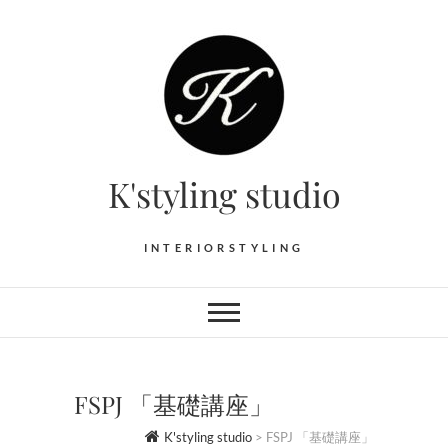
Skip
to
content
K'styling studio
INTERIORSTYLING
FSPJ 「基礎講座」
K'styling studio
>
FSPJ 「基礎講座」