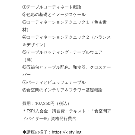
①テーブルコーディネート概論
②色彩の基礎とイメージスケール
③コーディネーションテクニック１（色＆素
材）
④コーディネーションテクニック２（バランス
＆デザイン）
⑤テーブルセッティング・テーブルウェア
（洋）
⑥五節句とテーブル配色、和食器、クロスオー
バー
⑦パーティとビュッフェテーブル
⑧食空間のインテリア＆フラワー基礎概論
費用：107,250円（税込）
＊FSPJ入会金・講習費・テキスト・「食空間ア
ドバイザー®」資格発行費含
◆講座の様子：
https://k-styling-